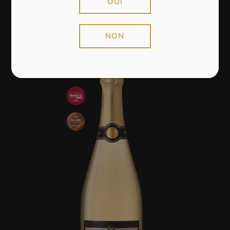
OUI
MAGNUM (1.5L)
NON